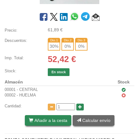
61,89
€
Precio:
Descuentos:
Dto.1
Dto.2
Dto.3
30
%
0
%
0
%
52,42
€
Imp. Total:
Stock:
En stock
Almacén
Stock
00001 - CENTRAL
00002 - HUELMA
Cantidad:
Añadir a la cesta
Calcular envío