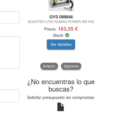
GYS 089846
BOOSTER LITIO NOMAD POWER AIR 502
LAPEADO
163,35 €
Precio:
Pre
Stock:
Ver detalles
V
Anterior
Siguiente
¿No encuentras lo que
buscas?
Solicitar presupuesto sin compromiso