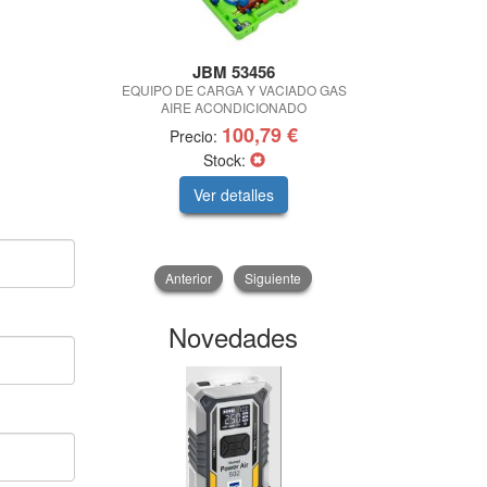
JBM 53456
EQUIPO DE CARGA Y VACIADO GAS
BUMB STOP
AIRE ACONDICIONADO
100,79 €
Precio:
Pre
Stock:
Ver detalles
V
Anterior
Siguiente
Novedades