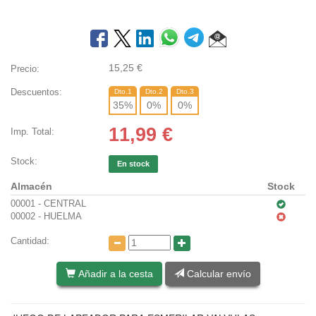
15,25
€
Precio:
Descuentos:
Dto.1
Dto.2
Dto.3
35
%
0
%
0
%
11,99
€
Imp. Total:
Stock:
En stock
Almacén
Stock
00001 - CENTRAL
00002 - HUELMA
Cantidad:
Añadir a la cesta
Calcular envío