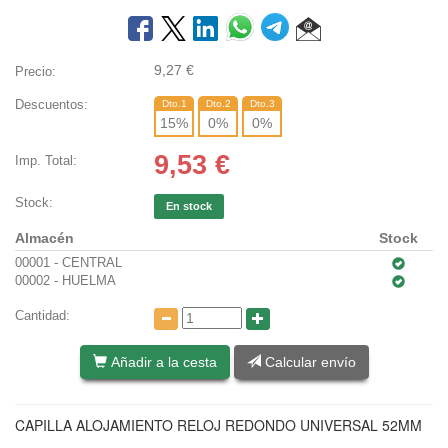
9,27
€
Precio:
Descuentos:
Dto.1
Dto.2
Dto.3
15
%
0
%
0
%
9,53
€
Imp. Total:
Stock:
En stock
Almacén
Stock
00001 - CENTRAL
00002 - HUELMA
Cantidad:
Añadir a la cesta
Calcular envío
CAPILLA ALOJAMIENTO RELOJ REDONDO UNIVERSAL 52MM