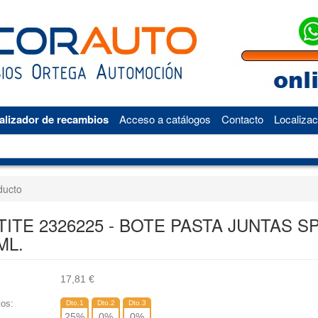
alizador de recambios
Acceso a catálogos
Contacto
Localizac
ducto
TITE 2326225 - BOTE PASTA JUNTAS S
ML.
17,81
€
os:
Dto.1
Dto.2
Dto.3
25
%
0
%
0
%