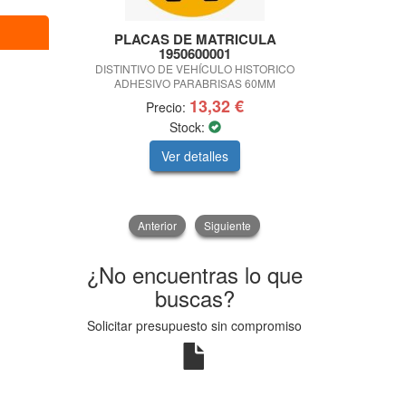
PLACAS DE MATRICULA
CONDE C
1950600001
ADAPTADOR C
DISTINTIVO DE VEHÍCULO HISTORICO
ADHESIVO PARABRISAS 60MM
13,32 €
Precio:
Pr
Stock:
Ver detalles
V
Anterior
Siguiente
¿No encuentras lo que
buscas?
Solicitar presupuesto sin compromiso