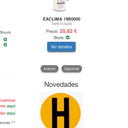
EACLIMA 19B0000
E
TAPA FUGAS
TOMA AIRE
20,82 €
Precio:
Prec
Stock
Stock:
Ver detalles
V
Anterior
Siguiente
Novedades
scuentos
ente
aquí
miso
aquí
tencias ***